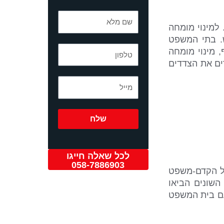
שם
.
למינוי מומחה
מלא
. בתי המשפט
טלפון
 מינוי מומחה
ים את הצדדים
מייל
שלח
לכל שאלה חייגו
058-7886903
של הקדם-משפט
השונים הביאו
מחה מטעם בית המשפט