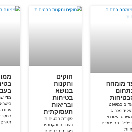
חוקים
ממונ
ד מומחה
ותקנות
בטיח
תחום
בנושא
בעבו
בטיחות
בטיחות
מדי שנ
בישראל
ובריאות
דים במשפט
עבודה 
קיד מכריע
תעסוקתית
במקרים
שפט האזרחי
פקודת הבטיחות
הגורם 
פלילי. הם יכולים
בעבודה ותקנותיה
יות
פקודת הבטיחות