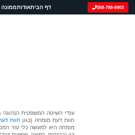
ילוג
דף הבית
אודות
ממונה 
058-788-6903
תוכן
חוות דעת מומחה
בית
»
ממונה בטיחות
»
חוות דעת מומחה בטי
עפ"י השיטה המשפטית הנהוגה ב
חוות דעת
מומחה (כגון
חוות דעת
מומחה היא למעשה כלי עזר המסיי
דיו (בטיחות, רפואה, שמאות ועוד).