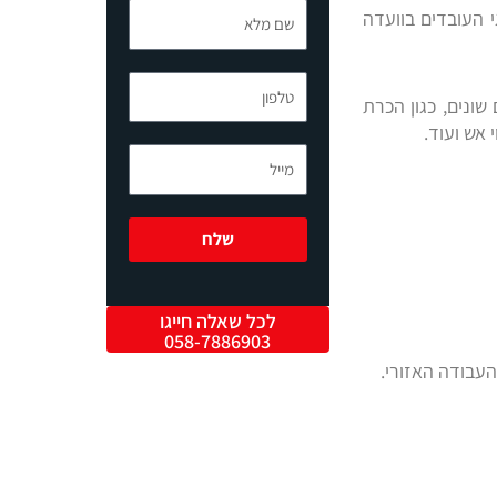
שם
גי העובדים בוועדה
מלא
טלפון
ונים, כגון הכרת
י אש ועוד.
מייל
שלח
לכל שאלה חייגו
058-7886903
עבודה האזורי.