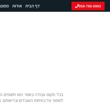
ילוג
דף הבית
אודות
ממונה
058-788-6903
תוכן
נאמן בטיחות
בית
»
מאמרים
»
נאמן בטיחות
בכל מקום עבודה באשר הוא חשופים העו
לשמור על בטיחות העובדים ובריאותם. א