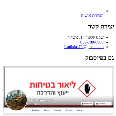
הצהרת נגישות
יצירת קשר
שבט שמעון 15, אשדוד
058-788-6903
Lmikdas73@gmail.com
גם בפייסבוק