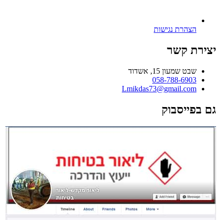
הצהרת נגישות
יצירת קשר
שבט שמעון 15, אשדוד
058-788-6903
Lmikdas73@gmail.com
גם בפייסבוק