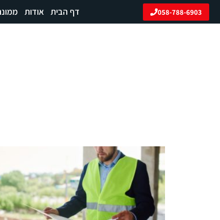
ילוג
דף הבית
אודות
ממונה
058-788-6903
תוכן
מאמרים