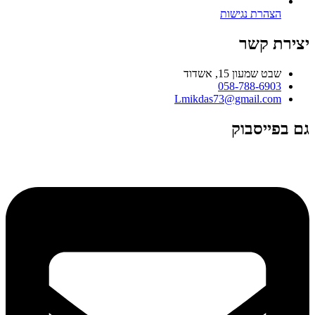
הצהרת נגישות
יצירת קשר
שבט שמעון 15, אשדוד
058-788-6903
Lmikdas73@gmail.com
גם בפייסבוק