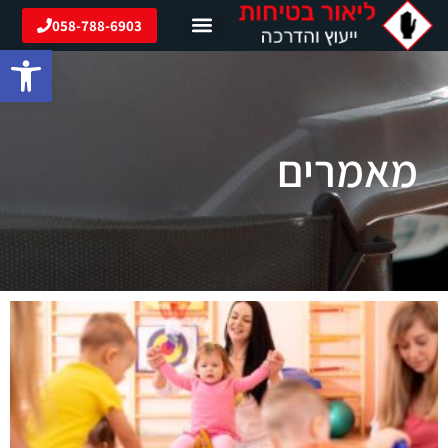
ילוג
058-788-6903
תוכן
פתח סרגל
מאמרים