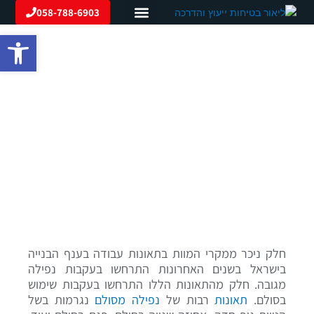
ילוג
058-788-6903
תוכן
פתח סרגל
ממונה בטיחות
יועץ בטיחות
הדרכות בטיחות
תוכניות בטיחות
ספרייה מקצועית
קורס עבודה בגובה על
סולמות
בית
»
הדרכות בטיחות
»
קורס עבודה בגובה
»
קורס עבודה
בגובה על סולמות
חלק ניכר ממקרי המוות בתאונות עבודה בענף הבנייה
בישראל בשנים האחרונות התרחשו בעקבות נפילה
מגובה. חלק מהתאונות הללו התרחשו בעקבות שימוש
בסולם.
תאונות
רבות של
נפילה מסולם
נגרמות בשל